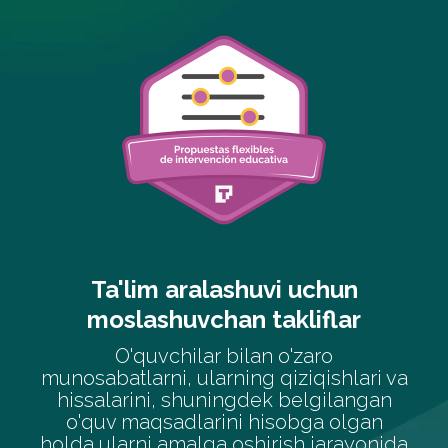
i uchun
Turli xillikning etarli
kliflar
O'rnatish
tarkibning ketma-k
vaqti
, kundalik hayotning m
o'zaro
tabiiyligini hamda o'quvc
iziqishlari va
mavjud bo'lgan xilma-xillikn
 belgilangan
olgan holda.
obga olgan
ish jarayonida