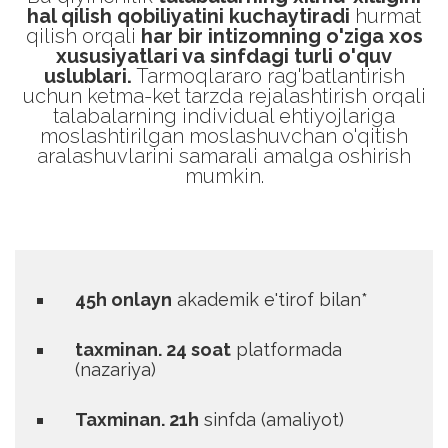
hal qilish qobiliyatini kuchaytiradi
hurmat
qilish orqali
har bir intizomning o'ziga xos
xususiyatlari va sinfdagi turli o'quv
uslublari.
Tarmoqlararo rag'batlantirish
uchun ketma-ket tarzda rejalashtirish orqali
talabalarning individual ehtiyojlariga
moslashtirilgan moslashuvchan o'qitish
aralashuvlarini samarali amalga oshirish
mumkin.
45h onlayn
akademik e'tirof bilan*
taxminan. 24 soat
platformada
(nazariya)
Taxminan. 21h
sinfda (amaliyot)