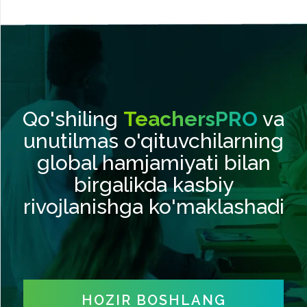
Qo'shiling
TeachersPRO
va
unutilmas o'qituvchilarning
global hamjamiyati bilan
birgalikda kasbiy
rivojlanishga ko'maklashadi
HOZIR BOSHLANG