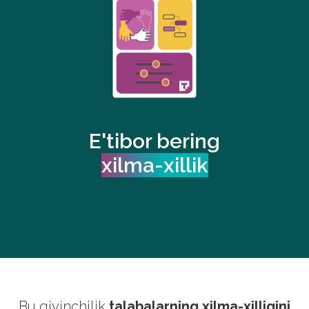
E'tibor bering
xilma-xillik
Bu qiyinchilik
talabalarning xilma-xilligini