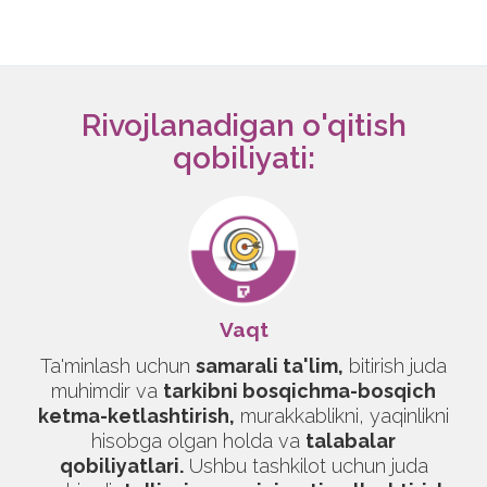
Rivojlanadigan o'qitish
qobiliyati:
Vaqt
Ta'minlash uchun
samarali ta'lim,
bitirish juda
muhimdir va
tarkibni bosqichma-bosqich
ketma-ketlashtirish,
murakkablikni, yaqinlikni
hisobga olgan holda va
talabalar
qobiliyatlari.
Ushbu tashkilot uchun juda