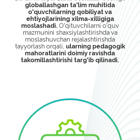
globallashgan ta'lim muhitida
o'quvchilarning qobiliyat va
ehtiyojlarining xilma-xilligiga
moslashadi.
O'qituvchilarni o'quv
mazmunini shaxsiylashtirishda va
moslashuvchan rejalashtirishda
tayyorlash orqali,
ularning pedagogik
mahoratlarini doimiy ravishda
takomillashtirishi targ'ib qilinadi.