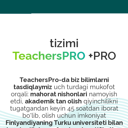
tizimi
TeachersPRO
+PRO
TeachersPro-da biz bilimlarni
tasdiqlaymiz
uch turdagi mukofot
orqali:
mahorat nishonlari
namoyish
etdi,
akademik tan olish
qiyinchilikni
tugatgandan keyin 45 soatdan iborat
bo'lib, olish uchun imkoniyat
Finlyandiyaning Turku universiteti bilan