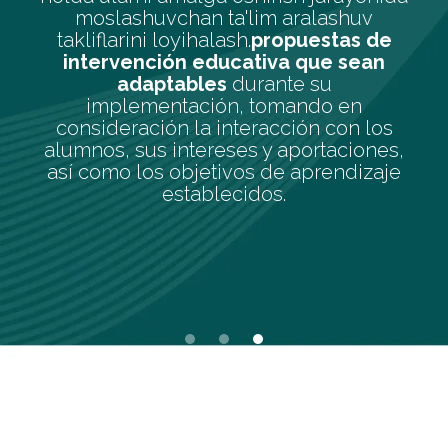
aralashuv
puestas de
a que sean
te su
mando en
ción con los
aportaciones,
e aprendizaje
.
Slide 1 of 3.