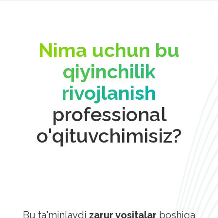
Nima uchun bu
qiyinchilik
rivojlanish
professional
o'qituvchimisiz?
Bu ta'minlaydi
zarur vositalar
boshiga