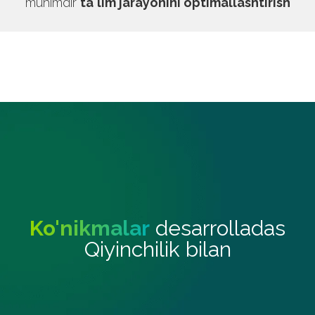
muhimdir
ta'lim jarayonini optimallashtirish
Ko'nikmalar
desarrolladas
Qiyinchilik bilan