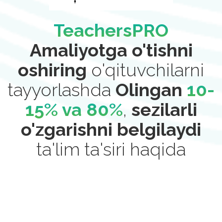
TeachersPRO
Amaliyotga o'tishni
oshiring
o'qituvchilarni
tayyorlashda
Olingan
10-
15% va 80%
,
sezilarli
o'zgarishni belgilaydi
ta'lim ta'siri haqida