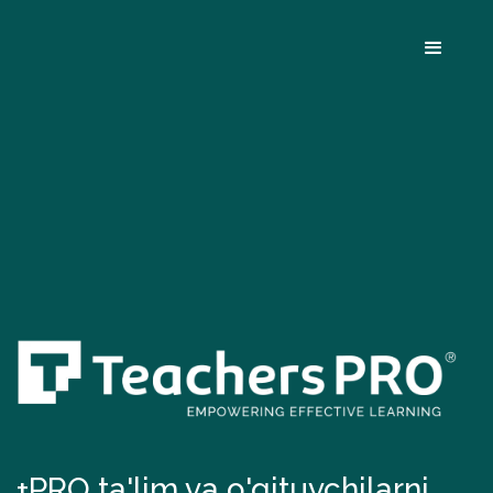
+PRO ta'lim va o'qituvchilarni