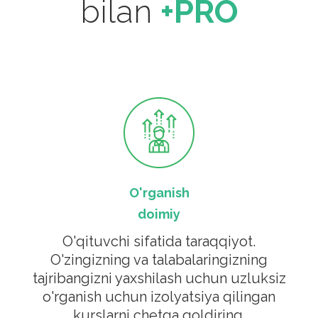
bilan
+PRO
Qo'llab-quvvatlash
o'tkazish
Amaliyotingizni yaxshilash uchun uch
turdagi qimmatli fikr-mulohazalarni
oling: hamkasblaringizdan,
muassasangizdan va sun'iy intellekt
bilan murabbiylik orqali.