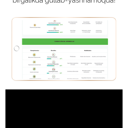
birgalikda gullab-yashnamoqda!