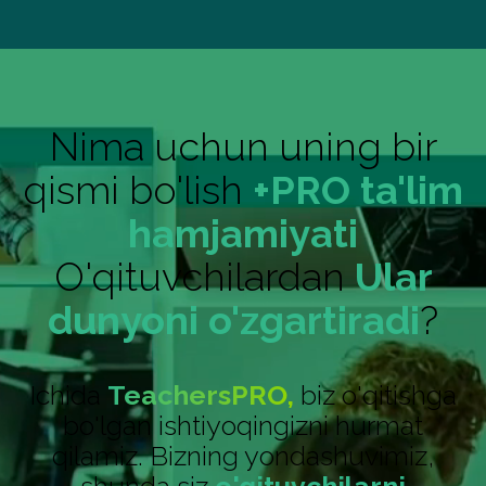
Nima uchun uning bir
qismi bo'lish
+PRO ta'lim
hamjamiyati
O'qituvchilardan
Ular
dunyoni o'zgartiradi
?
Ichida
TeachersPRO,
biz o'qitishga
bo'lgan ishtiyoqingizni hurmat
qilamiz. Bizning yondashuvimiz,