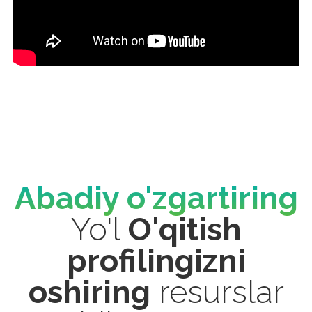
Abadiy o'zgartiring
Yo'l
O'qitish
profilingizni
oshiring
resurslar