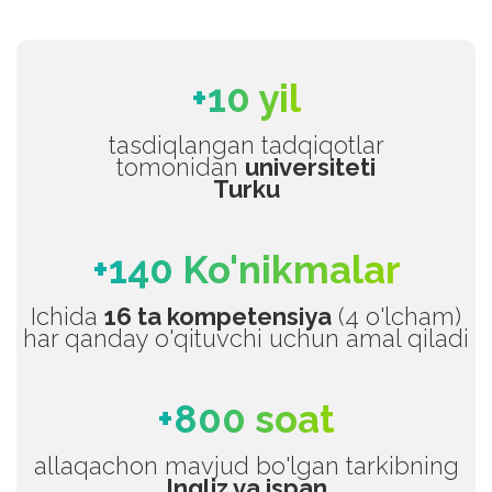
+10 yil
tasdiqlangan tadqiqotlar
tomonidan
universiteti
Turku
+140 Ko'nikmalar
Ichida
16 ta kompetensiya
(4 o'lcham)
har qanday o'qituvchi uchun amal qiladi
+800 soat
allaqachon mavjud bo'lgan tarkibning
Ingliz va ispan