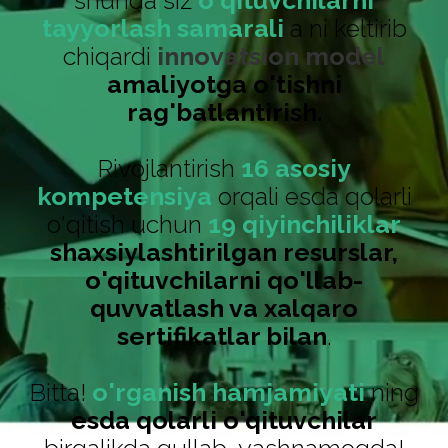
shunda siz
o'qituvchilarni
tayyorlash samarali
a ni keltirib
chiqardi
innovatsion model
amaliyotga o'tishni
rag'batlantirish.
Rivojlantirish
16 asosiy
kompetensiya
orqali esda qolarli
o'qitish uchun
19 qiyinchiliklar
shaxsiylashtirilgan resurslar,
o'qituvchilarni qo'llab-
quvvatlash va xalqaro
sertifikatlar bilan
.
Bitta!
o'rganish hamjamiyati
ning
esda qolarli o'qituvchilar