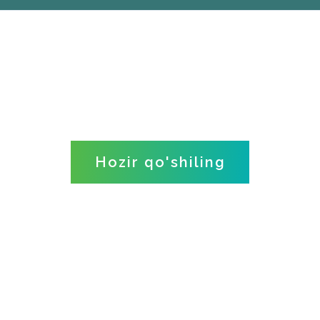
Hozir qo'shiling
Maslahat jamoamiz bilan
suhbatlashish orqali ta'lim