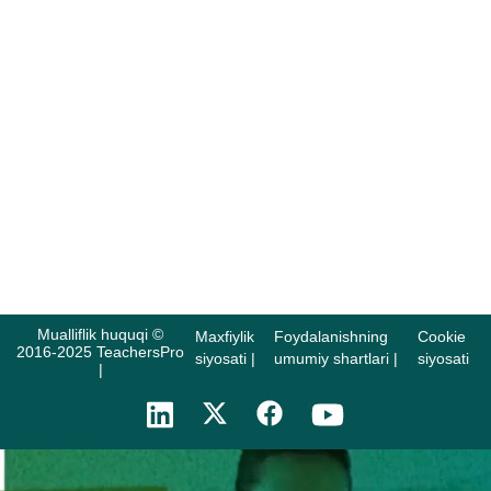
sub'ektlari uchun
TeachersPro haqida ko'proq
bilib oling
Mualliflik huquqi ©
Maxfiylik
Foydalanishning
Cookie
2016-2025 TeachersPro
siyosati |
umumiy shartlari |
siyosati
|