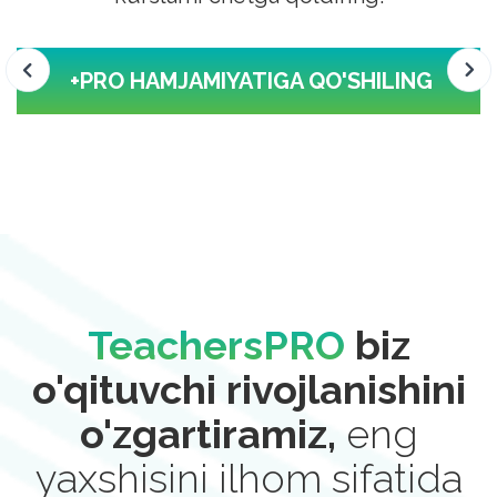
Slide 5 of 6.
‍ +PRO HAMJAMIYATIGA QO'SHILING
TeachersPRO
biz
o'qituvchi rivojlanishini
o'zgartiramiz,
eng
yaxshisini ilhom sifatida