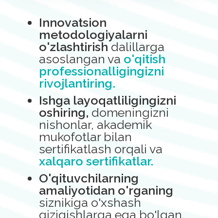
Innovatsion
metodologiyalarni
o'zlashtirish
dalillarga
asoslangan va
o'qitish
professionalligingizni
rivojlantiring.
Ishga layoqatliligingizni
oshiring,
domeningizni
nishonlar, akademik
mukofotlar bilan
sertifikatlash orqali va
xalqaro sertifikatlar.
O'qituvchilarning
amaliyotidan o'rganing
siznikiga o'xshash
qiziqishlarga ega bo'lgan,