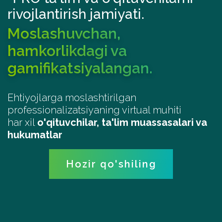
rivojlantirish jamiyati.
Moslashuvchan,
hamkorlikdagi va
gamifikatsiyalangan.
Ehtiyojlarga moslashtirilgan
professionalizatsiyaning virtual muhiti
har xil
o'qituvchilar, ta'lim muassasalari va
hukumatlar
Hozir qo'shiling