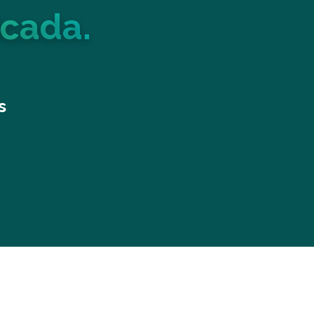
icada.
s