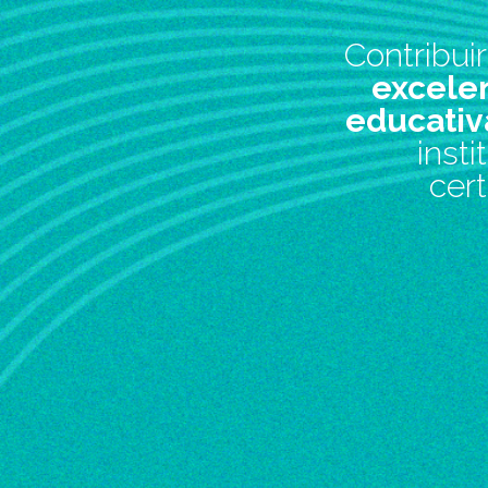
reco
práti
crach
ce
Slide 5 of 6.