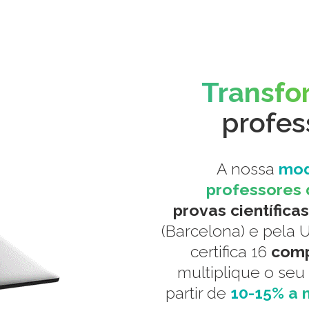
Transf
profes
A nossa
mod
professores d
provas científicas
(Barcelona) e pela U
certifica 16
comp
multiplique o seu
partir de
10-15% a 