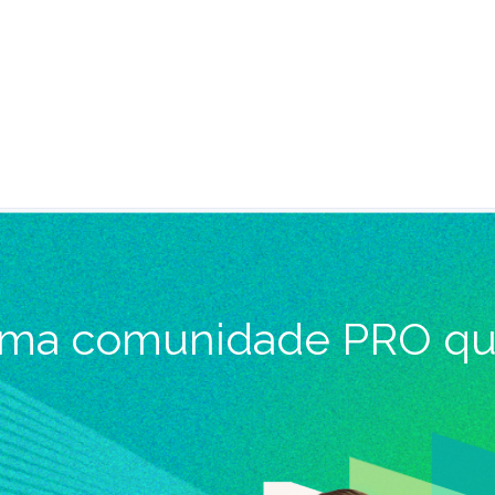
ma comunidade PRO qu
ove a
melhoria
contínua e