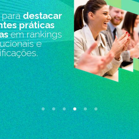
nhecimento da
ca docente
com
ás, diplomas e
rtificações.