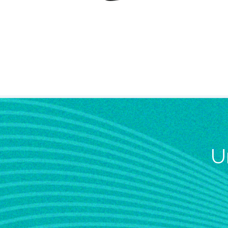
U
Prom