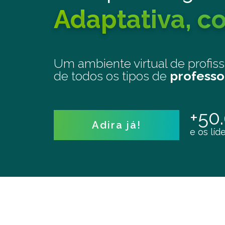
Adaptativa, co
Um ambiente virtual de profis
de todos os tipos de
professo
+50
Adira já!
e os líd