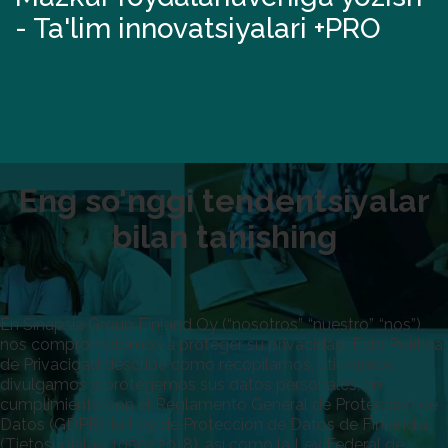
- Ta'lim innovatsiyalari +PRO
Eng so'nggi tendentsiyalar
bilan tanishing
En Sinapsia Group Finland Oy (“nosotros”, “nuestro”, “nos”),
nos comprometemos a proteger su privacidad. Esta Política
de Privacidad describe cómo recopilamos, utilizamos,
divulgamos y protegemos sus datos personales, en
cumplimiento con el Reglamento General de Protección de
Datos (GDPR), la Ley de Protección de Datos de Finlandia
(Tietosuojalaki 1050/2018), así como la Ley Federal de