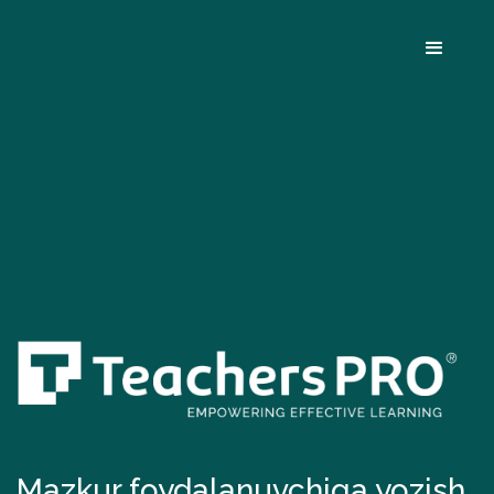
Mazkur foydalanuvchiga yozish