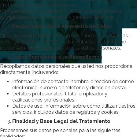
Protección de Datos de Alemania
(Bundesdatenschutzgesetz - BDSG) para garantizar el
cumplimiento de la normativa vigente en Alemania.
Responsable del Tratamiento de Datos
Sinapsia Group Finland Oy, con dirección en c/o Werstas –
440, Tykistökatu 4, 20520, Turku, Finlandia, es la entidad
responsable del tratamiento de sus datos personales.
Datos Personales que Recopilamos
Recopilamos datos personales que usted nos proporciona
directamente, incluyendo:
Información de contacto: nombre, dirección de correo
electrónico, número de teléfono y dirección postal.
Detalles profesionales: título, empleador y
calificaciones profesionales.
Datos de uso: información sobre cómo utiliza nuestros
servicios, incluidos datos de registros y cookies.
Finalidad y Base Legal del Tratamiento
Procesamos sus datos personales para las siguientes
finalidades: