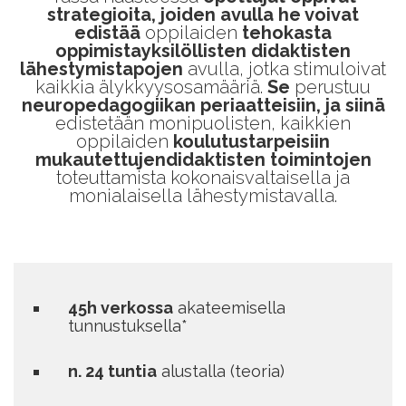
strategioita, joiden avulla he voivat
edistää
oppilaiden
tehokasta
oppimistayksilöllisten didaktisten
lähestymistapojen
avulla, jotka stimuloivat
kaikkia älykkyysosamääriä.
Se
perustuu
neuropedagogiikan periaatteisiin, ja siinä
edistetään monipuolisten, kaikkien
oppilaiden
koulutustarpeisiin
mukautettujendidaktisten toimintojen
toteuttamista kokonaisvaltaisella ja
monialaisella lähestymistavalla.
45h verkossa
akateemisella
tunnustuksella*
n. 24 tuntia
alustalla (teoria)