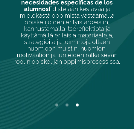
 de los
alumnado
Ohjata opiskelijo
vää ja
koulutusprosessia henkilökohta
taamalla
tavalla ottaen huomioon
eisiin,
luokkahuoneessa olevat erityy
iota ja
älykkyydet.
iaaleja,
 ottaen
mion,
tkaisevan
osessissa.
Slide 1 of 3.