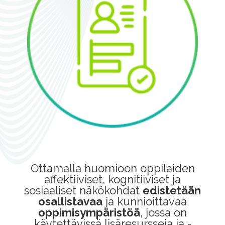
Ottamalla huomioon oppilaiden
affektiiviset, kognitiiviset ja
sosiaaliset näkökohdat
edistetään
osallistavaa
ja kunnioittavaa
oppimisympäristöä
, jossa on
käytettävissä lisäresursseja ja -