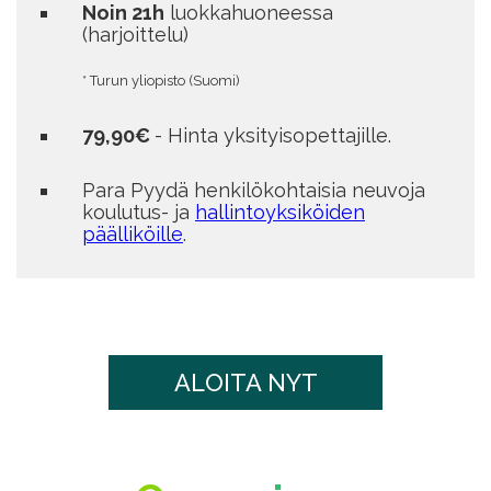
Noin 21h
luokkahuoneessa
(harjoittelu)
* Turun yliopisto (Suomi)
79,90€
- Hinta yksityisopettajille.
Para
Pyydä henkilökohtaisia neuvoja
koulutus- ja
hallintoyksiköiden
päälliköille
.
ALOITA NYT