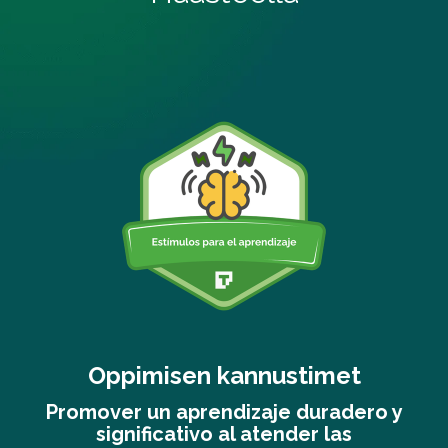
imet
Useita älykkyyksiä
uradero y
Orientar de manera personaliz
r las
proceso de formación de