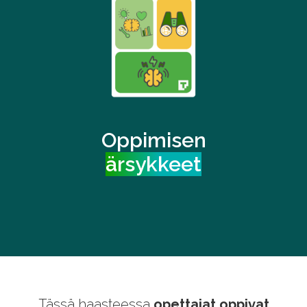
Oppimisen
ärsykkeet
Tässä haasteessa
opettajat oppivat