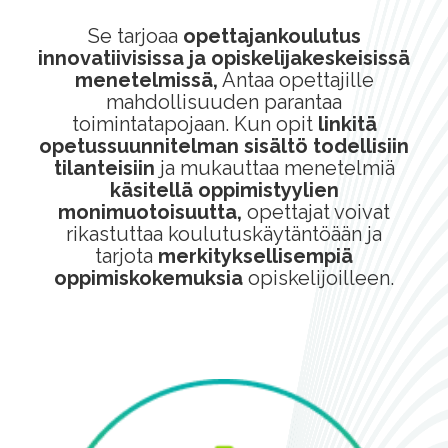
Se tarjoaa
opettajankoulutus
innovatiivisissa ja opiskelijakeskeisissä
menetelmissä,
Antaa opettajille
mahdollisuuden parantaa
toimintatapojaan. Kun opit
linkitä
opetussuunnitelman sisältö todellisiin
tilanteisiin
ja mukauttaa menetelmiä
käsitellä oppimistyylien
monimuotoisuutta,
opettajat voivat
rikastuttaa koulutuskäytäntöään ja
tarjota
merkityksellisempiä
oppimiskokemuksia
opiskelijoilleen.