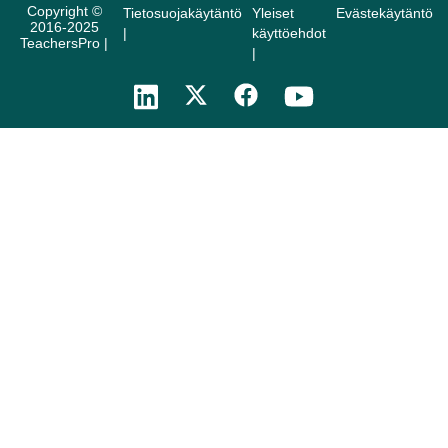
Copyright ©
Tietosuojakäytäntö
Yleiset
Evästekäytäntö
2016-2025
|
käyttöehdot
TeachersPro |
|