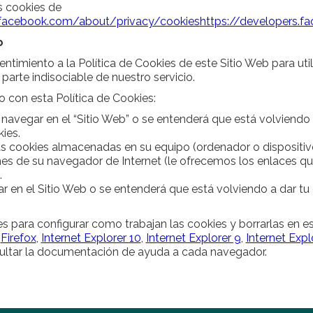
 cookies de
facebook.com/about/privacy/cookies
https://developers.
o
ntimiento a la Política de Cookies de este Sitio Web para utiliz
arte indisociable de nuestro servicio.
to con esta Política de Cookies:
 navegar en el “Sitio Web” o se entenderá que está volviendo
kies.
s cookies almacenadas en su equipo (ordenador o dispositivo
nes de su navegador de Internet (le ofrecemos los enlaces q
.
 en el Sitio Web o se entenderá que está volviendo a dar tu
es para configurar como trabajan las cookies y borrarlas en 
,
Firefox
,
Internet Explorer 10
,
Internet Explorer 9
,
Internet Expl
ltar la documentación de ayuda a cada navegador.