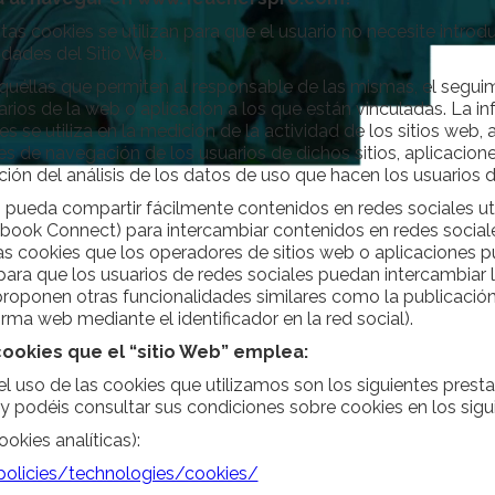
stas cookies se utilizan para que el usuario no necesite intro
idades del Sitio Web.
quéllas que permiten al responsable de las mismas, el seguimi
ios de la web o aplicación a los que están vinculadas. La i
s se utiliza en la medición de la actividad de los sitios web,
les de navegación de los usuarios de dichos sitios, aplicacione
ción del análisis de los datos de uso que hacen los usuarios de
 pueda compartir fácilmente contenidos en redes sociales ut
ook Connect) para intercambiar contenidos en redes social
as cookies que los operadores de sitios web o aplicaciones p
ara que los usuarios de redes sociales puedan intercambiar
roponen otras funcionalidades similares como la publicació
orma web mediante el identificador en la red social).
ookies que el “sitio Web” emplea:
l uso de las cookies que utilizamos son los siguientes presta
y podéis consultar sus condiciones sobre cookies en los sigu
kies analíticas):
olicies/technologies/cookies/