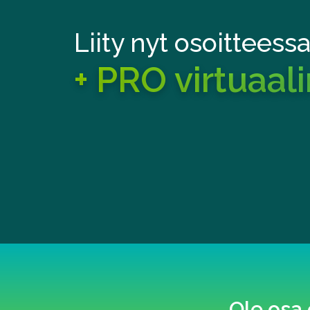
Liity nyt osoitteess
+ PRO virtuaal
Ole osa