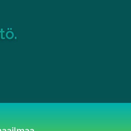
tö.
maailmaa