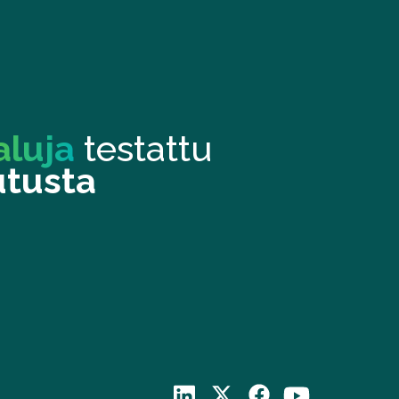
aluja
testattu
utusta