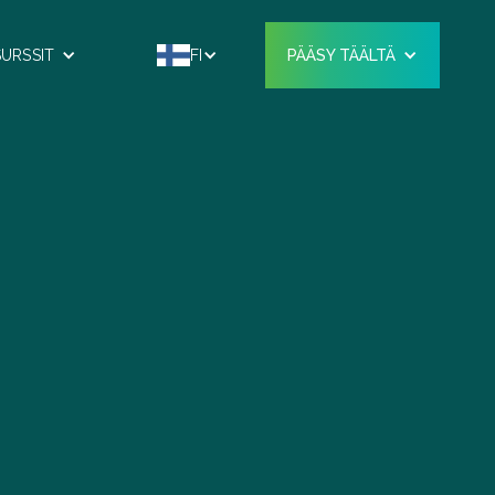
URSSIT
FI
PÄÄSY TÄÄLTÄ