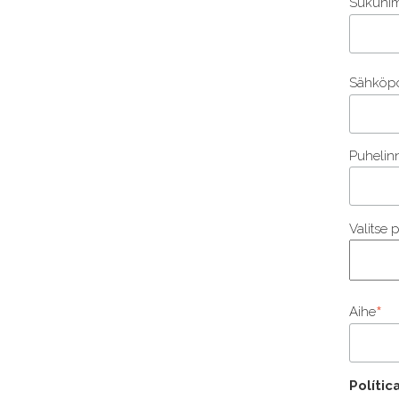
Sukunim
Sähköpo
Puhelin
Valitse pr
*
Aihe
Polític