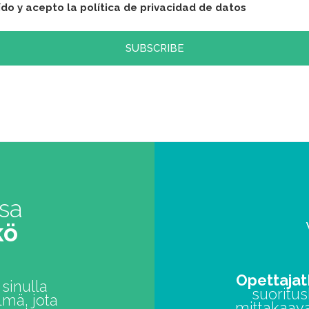
ído y acepto la política de privacidad de datos
ssa
kö
Opettaja
sinulla
suoritu
lmä, jota
mittakaav