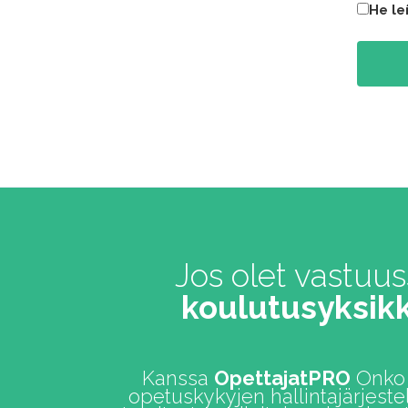
He le
Jos olet vastuu
koulutusyksik
Kanssa
OpettajatPRO
Onko 
opetuskykyjen hallintajärjeste