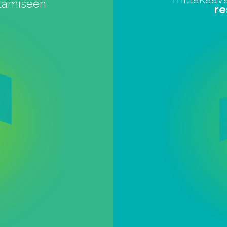
stamiseen
re