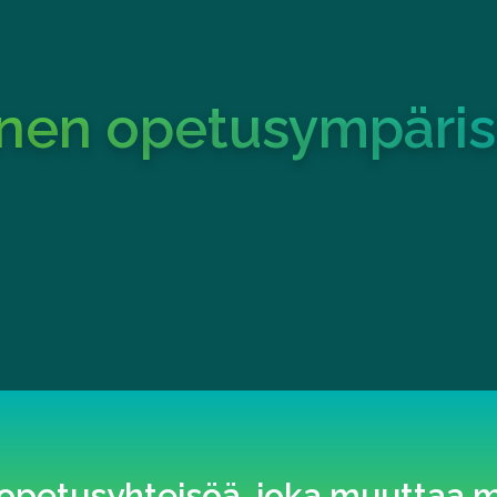
a
inen opetusympäris
 opetusyhteisöä, joka muuttaa 