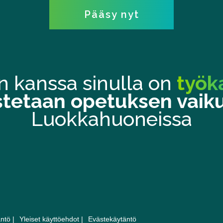
Pääsy nyt
 kanssa sinulla on
työk
tetaan opetuksen vaik
Luokkahuoneissa
ntö |
Yleiset käyttöehdot |
Evästekäytäntö