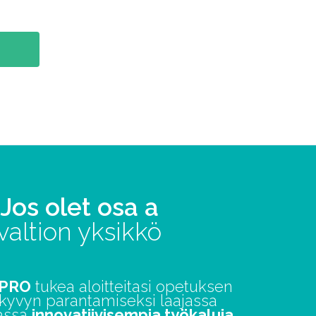
Jos olet osa a
valtion yksikkö
tPRO
tukea aloitteitasi opetuksen
skyvyn parantamiseksi laajassa
assa
innovatiivisempia työkaluja