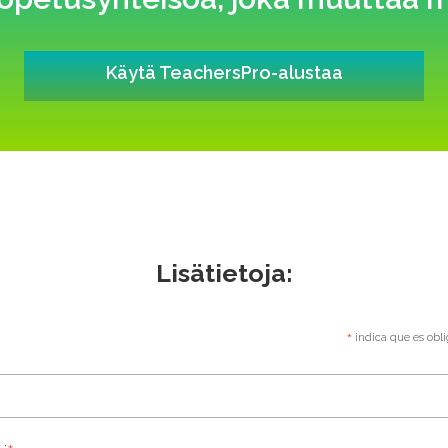
Käytä TeachersPro-alustaa
Lisätietoja:
*
indica que es obli