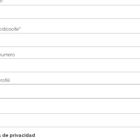
*
i
*
stiosoite
numero
ofiili
a de privacidad