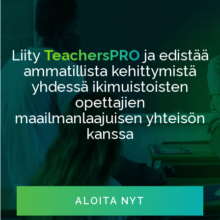
Liity
TeachersPRO
ja edistää
ammatillista kehittymistä
yhdessä ikimuistoisten
opettajien
maailmanlaajuisen yhteisön
kanssa
ALOITA NYT