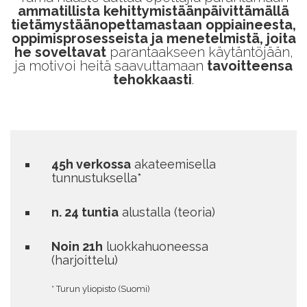
ammatillista kehittymistäänpäivittämällä
tietämystäänopettamastaan oppiaineesta,
oppimisprosesseista ja menetelmistä, joita
he soveltavat
parantaakseen käytäntöjään,
ja motivoi heitä saavuttamaan
tavoitteensa
tehokkaasti
.
45h verkossa
akateemisella
tunnustuksella*
n. 24 tuntia
alustalla (teoria)
Noin 21h
luokkahuoneessa
(harjoittelu)
* Turun yliopisto (Suomi)