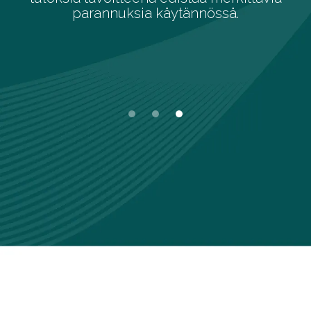
össä.
oppilaiden kykyihin ja kyky
Slide 1 of 3.