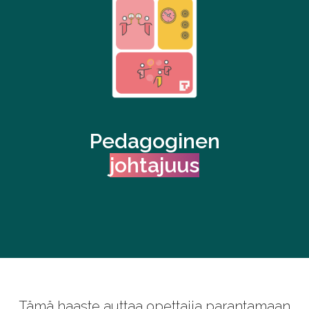
Pedagoginen
johtajuus
Tämä haaste auttaa opettajia parantamaan