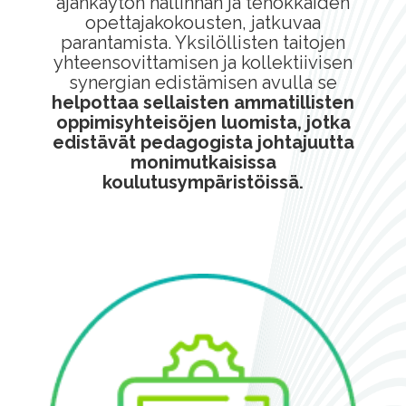
ajankäytön hallinnan ja tehokkaiden
opettajakokousten, jatkuvaa
parantamista. Yksilöllisten taitojen
yhteensovittamisen ja kollektiivisen
synergian edistämisen avulla se
helpottaa sellaisten ammatillisten
oppimisyhteisöjen luomista, jotka
edistävät pedagogista johtajuutta
monimutkaisissa
koulutusympäristöissä.