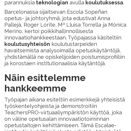
parannuksia
teknologian
avulla
koulutuksessa
.
Barcelonassa sijaitsevan Escola Sopeñan
opetus- ja johtoryhmä, jota edustivat Anna
Pallejà, Roger Lorite, Mª Lluisa Torrella ja Mónica
Merino, kertoi poikkihallinnollisesta
innovaatiohankkeestaan. Työpajassa käsiteltiin
koulutusyhteisön
koulutustarpeiden
havaitsemista analysoimalla opetuskäytäntöjä,
yhdistämällä ne opiskelijoiden poistumisprofiiliin
ja korostaen institutionaalisia käytäntöjä.
Näin esittelemme
hankkeemme
Työpajan aikana esiteltiin esimerkkejä yhteisistä
työskentelyohjeista ja demonstroitiin
TeachersPRO-virtuaaliympäristön käyttöä, joka
on väline opetusalan innovaatiotoiminnan
opetustaitojen kehittämiseen. Tämä Escalae-