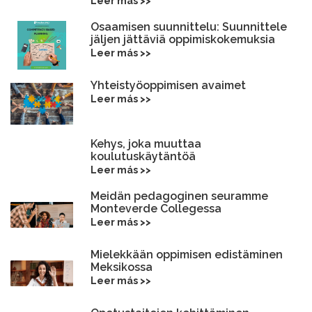
Leer más >>
Osaamisen suunnittelu: Suunnittele
jäljen jättäviä oppimiskokemuksia
Leer más >>
Yhteistyöoppimisen avaimet
Leer más >>
Kehys, joka muuttaa
koulutuskäytäntöä
Leer más >>
Meidän pedagoginen seuramme
Monteverde Collegessa
Leer más >>
Mielekkään oppimisen edistäminen
Meksikossa
Leer más >>