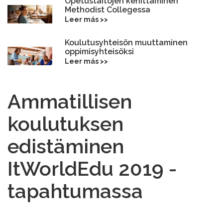
Opetustaitojen kehittäminen
Methodist Collegessa
Leer más >>
Koulutusyhteisön muuttaminen
oppimisyhteisöksi
Leer más >>
Ammatillisen
koulutuksen
edistäminen
ItWorldEdu 2019 -
tapahtumassa