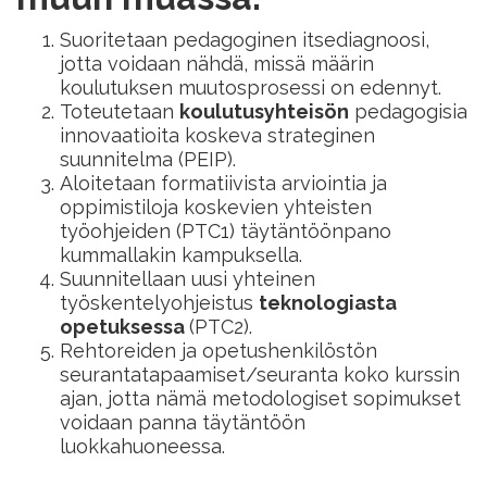
Suoritetaan pedagoginen itsediagnoosi,
jotta voidaan nähdä, missä määrin
koulutuksen muutosprosessi on edennyt.
Toteutetaan
koulutusyhteisön
pedagogisia
innovaatioita koskeva strateginen
suunnitelma (PEIP).
Aloitetaan formatiivista arviointia ja
oppimistiloja koskevien yhteisten
työohjeiden (PTC1) täytäntöönpano
kummallakin kampuksella.
Suunnitellaan uusi yhteinen
työskentelyohjeistus
teknologiasta
opetuksessa
(PTC2).
Rehtoreiden ja opetushenkilöstön
seurantatapaamiset/seuranta koko kurssin
ajan, jotta nämä metodologiset sopimukset
voidaan panna täytäntöön
luokkahuoneessa.