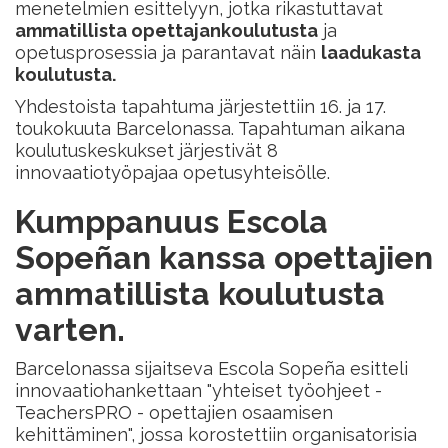
menetelmien esittelyyn, jotka rikastuttavat
ammatillista opettajankoulutusta
ja
opetusprosessia ja parantavat näin
laadukasta
koulutusta.
Yhdestoista tapahtuma järjestettiin 16. ja 17.
toukokuuta Barcelonassa. Tapahtuman aikana
koulutuskeskukset järjestivät 8
innovaatiotyöpajaa opetusyhteisölle.
Kumppanuus Escola
Sopeñan kanssa opettajien
ammatillista koulutusta
varten.
Barcelonassa sijaitseva Escola Sopeña esitteli
innovaatiohankettaan "yhteiset työohjeet -
TeachersPRO - opettajien osaamisen
kehittäminen", jossa korostettiin organisatorisia