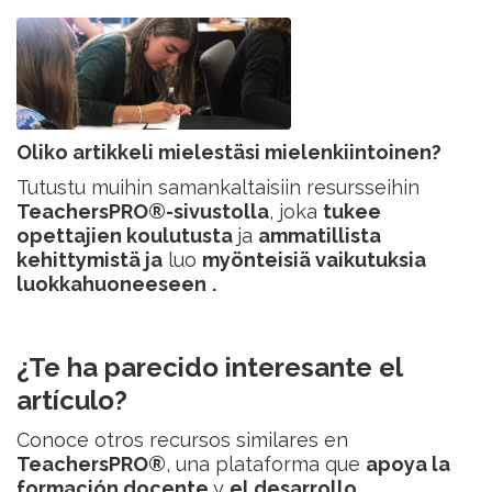
Oliko artikkeli mielestäsi mielenkiintoinen?
Tutustu muihin samankaltaisiin resursseihin
TeachersPRO®-sivustolla
, joka
tukee
opettajien koulutusta
ja
ammatillista
kehittymistä ja
luo
myönteisiä vaikutuksia
luokkahuoneeseen
.
¿Te ha parecido interesante el
artículo?
Conoce otros recursos similares en
TeachersPRO®
, una plataforma que
apoya la
formación docente
y
el desarrollo