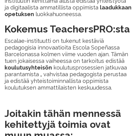
instituutin kehittämä alusta edistää yhteistyötä
ja digitaalista ammatillista oppimista
laadukkaan
opetuksen
luokkahuoneessa.
Kokemus TeachersPRO:sta
Escalae-instituutti on tukenut kestäviä
pedagogisia innovaatioita Escola Sopeñassa
Barcelonassa kolmen viime vuoden ajan. Tämän
tuen jokaisessa vaiheessa on tarkoitus edistää
koulutusyhteisön
koulutusprosessien jatkuvaa
parantamista
,
vahvistaa pedagogista perustaa
ja edistää yhteistoiminnallista oppimista
koulutuksen ammattilaisten keskuudessa.
Joitakin tähän mennessä
kehitettyjä toimia ovat
muun muassa: