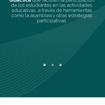
icipación
alumnos en el rol de "tutores" 
ividades
brindar apoyo específico a s
amientas
compañeros durante un perí
rategias
determinado, y otras estrategia
promuevan la colaboración en el
Slide 1 of 3.