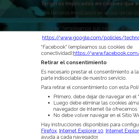
Terceros implicados en cookies que el
Los terceros implicados en el uso de las co
podéis consultar sus condiciones sobre coo
“Google” (empleamos sus cookies analítica
https://www.google.com/policies/techn
“Facebook” (empleamos sus cookies de
conectividad):
https://www.facebook.com/
Retirar el consentimiento
Es necesario prestar el consentimiento a la 
parte indisociable de nuestro servicio.
Para retirar el consentimiento con esta Polí
Primero, debe dejar de navegar en el 
Luego debe eliminar las cookies alma
navegador de Internet (le ofrecemos 
No debe volver navegar en el Sitio W
Hay instrucciones disponibles para configu
Firefox
,
Internet Explorer 10
,
Internet Explor
ayuda a cada navegador.