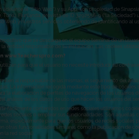
n adelante el “Sitio Web”) y su App, son propiedad de Sinaps
Turku, Fiunlanda, provista de ID 3292556-9 (“la Sociedad”) ut
itio Web y nuestros servicios obteniendo de identificando al u
dispositivo que se descarga en el equipo terminal de un usuar
la entidad responsable de su instalación. Las cookies utiliza
 en www.Teacherspro.com?
 utilizan para que el usuario no necesite introducir su contra
rmiten al responsable de las mismas, el seguimiento del anál
das. La información recogida mediante este tipo de cookies se
ara la elaboración de perfiles de navegación de los usuarios d
del análisis de los datos de uso que hacen los usuarios del ser
tir fácilmente contenidos en redes sociales utilizamos coo
redes sociales o emplear sus funcionalidades. Son aquellas c
orma, especialmente para que los usuarios de redes sociales 
 otras funcionalidades similares como la publicación de come
 la red social).