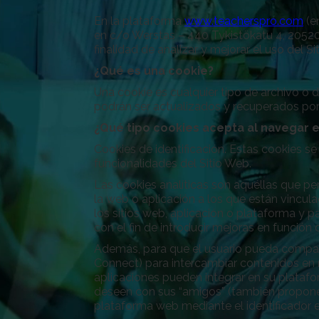
En la plataforma
www.teacherspro.com
(e
en c/o Werstas – 440 Tykistökatu 4, 20520, 
finalidad de analizar y mejorar el uso del S
¿Qué es una cookie?
Una cookie es cualquier tipo de archivo o 
podrán ser actualizados y recuperados por 
¿Qué tipo cookies acepta al navegar
Cookies de identificación. Estas cookies se
funcionalidades del Sitio Web.
Las cookies analíticas son aquéllas que pe
la web o aplicación a los que están vincula
los sitios web, aplicación o plataforma y p
con el fin de introducir mejoras en función 
Además, para que el usuario pueda compar
Connect) para intercambiar contenidos en 
aplicaciones pueden integrar en su plataf
deseen con sus “amigos” (también proponen
plataforma web mediante el identificador en