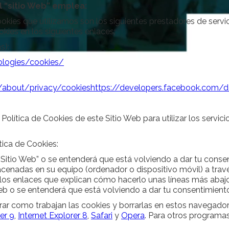
 “sitio Web” emplea:
okies que utilizamos son los siguientes prestadores de servic
kies en los siguientes enlaces:
s):
ologies/cookies/
about/privacy/cookies
https://developers.facebook.com/
Política de Cookies de este Sitio Web para utilizar los servic
tica de Cookies:
“Sitio Web” o se entenderá que está volviendo a dar tu consen
cenadas en su equipo (ordenador o dispositivo móvil) a travé
los enlaces que explican cómo hacerlo unas líneas más abajo
eb o se entenderá que está volviendo a dar tu consentimiento 
rar como trabajan las cookies y borrarlas en estos navegador
er 9
,
Internet Explorer 8
,
Safari
y
Opera
. Para otros programa