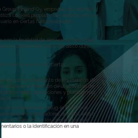
ia Group Finland Oy, empresa con domicilio
iliza cookies propias y de terceros con la
suario en ciertas funcionalidades.
io con la finalidad de almacenar datos que
das no pueden leer datos del disco duro.
seña más de una vez en ciertas
isis del comportamiento de los usuarios de
 utiliza en la medición de la actividad de
e dichos sitios, aplicaciones y plataformas,
vicio.
kies de complemento (plug-in Facebook
ookies que los operadores de sitios web o
puedan intercambiar los contenidos que
ntarios o la identificación en una