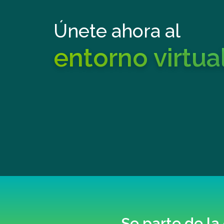
Únete ahora al
entorno virtua
Se parte de l