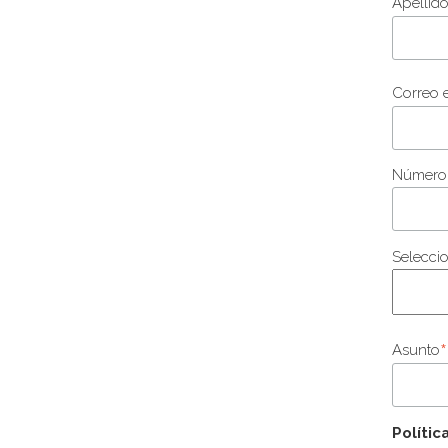
Apellid
Correo e
Número 
Seleccio
*
Asunto
Polític