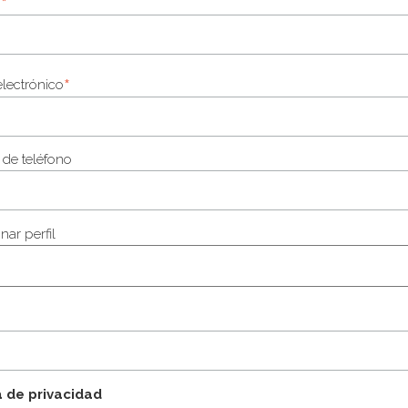
*
o
*
lectrónico
de teléfono
nar perfil
a de privacidad