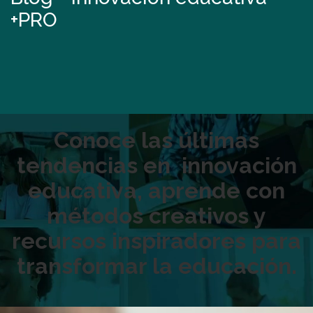
+PRO
Conoce las últimas
tendencias en
innovación
educativa
, aprende con
métodos creativos y
recursos inspiradores para
transformar la educación.