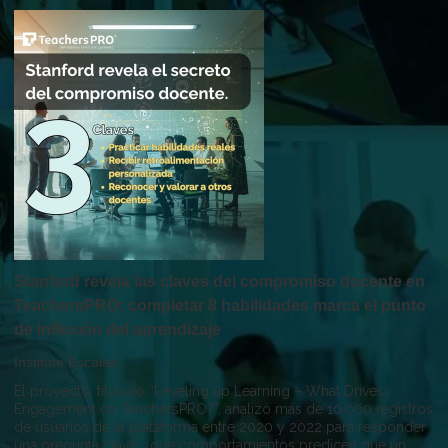
Stanford revela las claves del compromiso docente en
TeachersPRO: completar 8 habilidades marca el punto
de inflexión del aprendizaje
Instituto Escalae
El proyecto, titulado “Leveling up Learning – What Drives
Engagement on TeachersPRO?”, analizó más de 10.000 registros
de usuarios de la plataforma entre 2020 y 2022 para responder
una pregunta clave: ¿qué comportamientos predicen que un