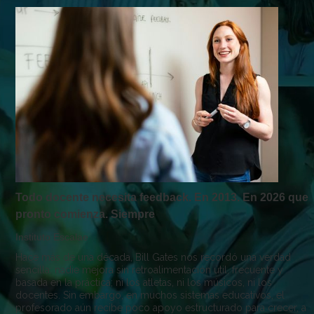
Todo docente necesita feedback. En 2013. En 2026 que
pronto comienza. Siempre
Instituto Escalae
Hace más de una década, Bill Gates nos recordó una verdad
sencilla: nadie mejora sin retroalimentación útil, frecuente y
basada en la práctica; ni los atletas, ni los músicos, ni los
docentes. Sin embargo, en muchos sistemas educativos, el
profesorado aún recibe poco apoyo estructurado para crecer, a