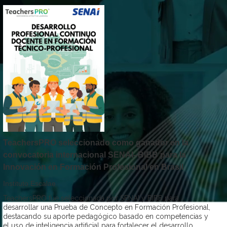
TeachersPRO seleccionado como ganador en la
convocatoria internacional SENAI–BIBB para la
Innovación en Formación Profesional en Brasil
Instituto Escalae
TeachersPRO fue seleccionada por SENAI y BIBB para
desarrollar una Prueba de Concepto en Formación Profesional,
destacando su aporte pedagógico basado en competencias y
el uso de inteligencia artificial para fortalecer el desarrollo