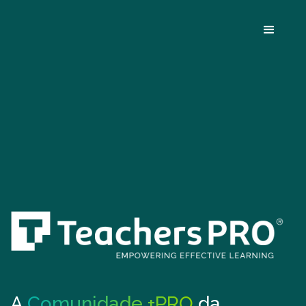
A
Comunidade +PRO
da