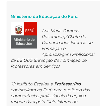
Fundação Dolores Sopeña
Mónica Merino
Pérez//Realizador
“O apoio recebido do
Instituto Escalae permitiu-
nos introduzir na escola
dois conceitos muito importantes na
renovação educativa: a inovação em sala
de aula e a comunidade de aprendizagem
profissional como eixo de troca de
conhecimento entre professores.
No nosso caso, esta comunidade
materializou-se na plataforma