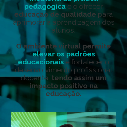
pedagógica
e o ofrecer
educação de qualidade
para
aprimorar a aprendizagem dos
alunos.
O ambiente virtual permite
elevar os padrões
educacionais
e fortalecer o
desenvolvimento profissional
docente,
tendo assim um
impacto positivo na
educação.