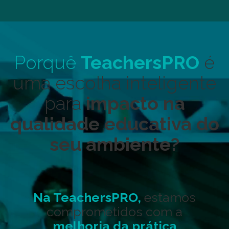
Porquê
TeachersPRO
é
uma escolha inteligente
para
impacto na
qualidade educativa do
seu ambiente?
Na TeachersPRO,
estamos
comprometidos com a
melhoria da prática