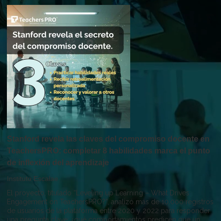
Stanford revela las claves del compromiso docente en
TeachersPRO: completar 8 habilidades marca el punto
de inflexión del aprendizaje
Instituto Escalae
El proyecto, titulado “Leveling up Learning – What Drives
Engagement on TeachersPRO?”, analizó más de 10.000 registros
de usuarios de la plataforma entre 2020 y 2022 para responder
una pregunta clave: ¿qué comportamientos predicen que un