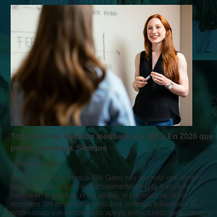
Todo docente necesita feedback. En 2013. En 2026 que
pronto comienza. Siempre
Instituto Escalae
Hace más de una década, Bill Gates nos recordó una verdad
sencilla: nadie mejora sin retroalimentación útil, frecuente y
basada en la práctica; ni los atletas, ni los músicos, ni los
docentes. Sin embargo, en muchos sistemas educativos, el
profesorado aún recibe poco apoyo estructurado para crecer, a