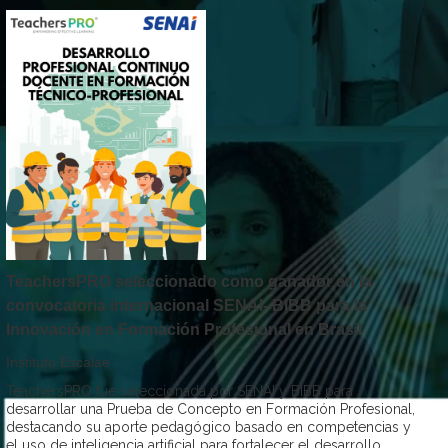
TeachersPRO seleccionado como ganador en la
convocatoria internacional SENAI–BIBB para la
Innovación en Formación Profesional en Brasil
Instituto Escalae
TeachersPRO fue seleccionada por SENAI y BIBB para
desarrollar una Prueba de Concepto en Formación Profesional,
destacando su aporte pedagógico basado en competencias y
el uso de inteligencia artificial para fortalecer el desarrollo