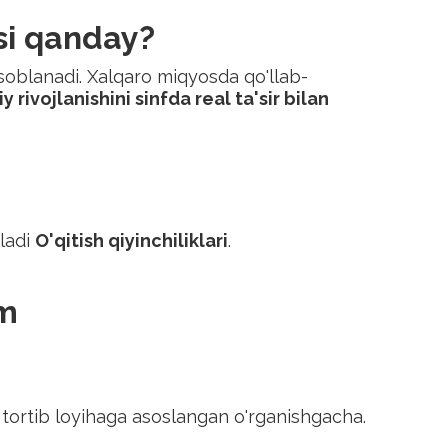
osi qanday?
soblanadi. Xalqaro miqyosda qo'llab-
 rivojlanishini sinfda real ta'sir bilan
hladi
O'qitish qiyinchiliklari
.
am
tortib loyihaga asoslangan o'rganishgacha.