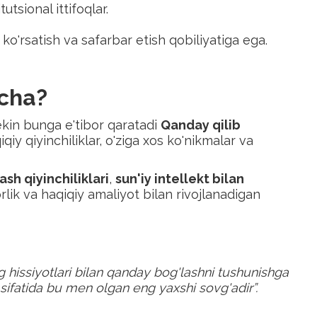
utsional ittifoqlar.
 ko'rsatish va safarbar etish qobiliyatiga ega.
cha?
lekin bunga e'tibor qaratadi
Qanday qilib
iqiy qiyinchiliklar, o'ziga xos ko'nikmalar va
ash qiyinchiliklari
,
sun'iy intellekt bilan
orlik va haqiqiy amaliyot bilan rivojlanadigan
g hissiyotlari bilan qanday bog'lashni tushunishga
 sifatida bu men olgan eng yaxshi sovg'adir”.