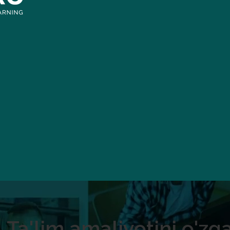
Ta'lim amaliyotini o'zg