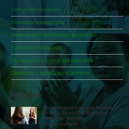
Comunidad docentes
Innovación pedagógica
Impacto en la enseñanza y aprendizaje
Evidencias destacadas
Digitalización y tecnología educativa
Desarrollo y actualización docente
Eng so'nggi
Todo docente necesita feedback.
En 2013. En 2026 que pronto
comienza. Siempre
Ko'proq o'qing >>