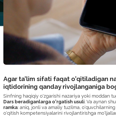
Agar ta'lim sifati faqat o'qitiladigan n
iqtidorining qanday rivojlanganiga bog
Sinfning haqiqiy o'zgarishi nazariya yoki moddan tu
Dars beradiganlarga o'rgatish usuli
. Va aynan sh
ramka
: aniq, jonli va amaliy tuzilma, o'quvchilarnin
o'qitish kompetensiyalarini rivojlantirishga mo'ljall