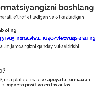
formatsiyangizni boshlang
ali, e'tirof etiladigan va o'tkaziladigan
ab oling
_g3Tvu5_n2rGuvhAu_IU4O/view?usp=sharing
ta'lim jamoangizni qanday yuksaltirishi
o?
®
, una plataforma que
apoya la formación
 un
impacto positivo en las aulas.