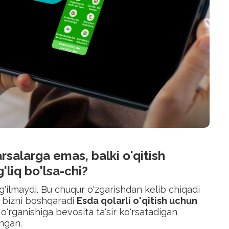
arsalarga emas, balki o'qitish
'liq bo'lsa-chi?
g'ilmaydi. Bu chuqur o'zgarishdan kelib chiqadi
u bizni boshqaradi
Esda qolarli o'qitish uchun
g o'rganishiga bevosita ta'sir ko'rsatadigan
angan.