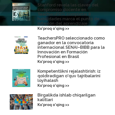
Stanford revela las claves del
compromiso docente en
TeachersPRO: completar 8
habilidades marca el punto de
inflexión del aprendizaje
Ko'proq o'qing >>
TeachersPRO seleccionado como
ganador en la convocatoria
internacional SENAI–BIBB para la
Innovación en Formación
Profesional en Brasil
Ko'proq o'qing >>
Kompetentlikni rejalashtirish: iz
qoldiradigan o'quv tajribalarini
loyihalash
Ko'proq o'qing >>
Birgalikda ishlab chiqarilgan
kalitlari
Ko'proq o'qing >>