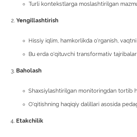
Turli kontekstlarga moslashtirilgan mazmunli
Yengillashtirish
Hissiy iqlim, hamkorlikda o'rganish, vaqtni 
Bu erda o'qituvchi transformativ tajribala
Baholash
Shaxsiylashtirilgan monitoringdan tortib 
O'qitishning haqiqiy dalillari asosida peda
Etakchilik