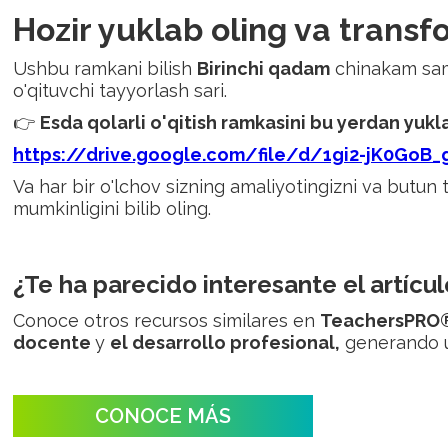
Hozir yuklab oling va trans
Ushbu ramkani bilish
Birinchi qadam
chinakam samar
o'qituvchi tayyorlash sari.
👉
Esda qolarli o'qitish ramkasini bu yerdan yukl
https://drive.google.com/file/d/1gi2-jK0GoB
Va har bir o'lchov sizning amaliyotingizni va butun 
mumkinligini bilib oling.
¿Te ha parecido interesante el artícul
Conoce otros recursos similares en
TeachersPRO
docente
y
el desarrollo profesional,
generando
CONOCE MÁS