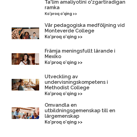
Ta'lim amaliyotini o'zgartiradigan
ramka
Ko'proq o'qing >>
Vår pedagogiska medföljning vid
Monteverde College
Ko'proq o'qing >>
Främja meningsfullt lärande i
Mexiko
Ko'proq o'qing >>
Utveckling av
undervisningskompetens i
Methodist College
Ko'proq o'qing >>
Omvandla en
utbildningsgemenskap till en
lärgemenskap
Ko'proq o'qing >>