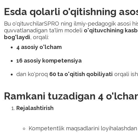
Esda qolarli o'qitishning as
Bu o'qituvchilarSPRO ning ilmiy-pedagogik asosi hi
quvvatlanadigan ta'lim modeli
o'qituvchining kasbiy
bog'laydi
, orqali:
4 asosiy o'lcham
16 asosiy kompetensiya
dan ko'proq
60 ta o'qitish qobiliyati
orqali is
Ramkani tuzadigan 4 o'lch
Rejalashtirish
Kompetentlik maqsadlarini loyihalashdan 