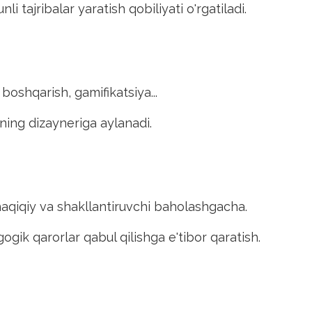
 tajribalar yaratish qobiliyati o'rgatiladi.
boshqarish, gamifikatsiya...
rning dizayneriga aylanadi.
haqiqiy va shakllantiruvchi baholashgacha.
gogik qarorlar qabul qilishga e'tibor qaratish.