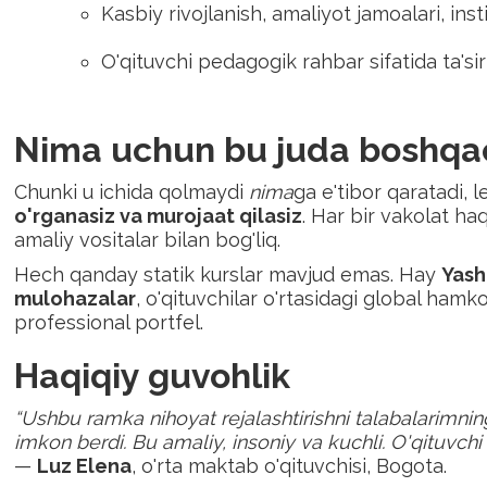
Kasbiy rivojlanish, amaliyot jamoalari, instit
O'qituvchi pedagogik rahbar sifatida ta'sir
Nima uchun bu juda boshqa
Chunki u ichida qolmaydi
nima
ga e'tibor qaratadi, 
o'rganasiz va murojaat qilasiz
. Har bir vakolat haq
amaliy vositalar bilan bog'liq.
Hech qanday statik kurslar mavjud emas. Hay
Yash
mulohazalar
, o'qituvchilar o'rtasidagi global hamk
professional portfel.
Haqiqiy guvohlik
“Ushbu ramka nihoyat rejalashtirishni talabalarimnin
imkon berdi. Bu amaliy, insoniy va kuchli. O'qituvchi
—
Luz Elena
, o'rta maktab o'qituvchisi, Bogota.