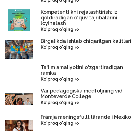
Ko'proq o'qing >>
Kompetentlikni rejalashtirish: iz
qoldiradigan o'quv tajribalarini
loyihalash
Ko'proq o'qing >>
Birgalikda ishlab chiqarilgan kalitlari
Ko'proq o'qing >>
Ta'lim amaliyotini o'zgartiradigan
ramka
Ko'proq o'qing >>
Vår pedagogiska medföljning vid
Monteverde College
Ko'proq o'qing >>
Främja meningsfullt lärande i Mexiko
Ko'proq o'qing >>