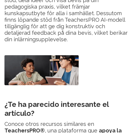
stöd, dela idéer och visa bevis på din
pedagogiska praxis, vilket främjar
kunskapsutbyte för alla i samhället. Dessutom
finns löpande stöd från TeachersPRO AI-modell
tillgänglig för att ge dig konstruktiv och
detaljerad feedback på dina bevis, vilket berikar
din inlärningsupplevelse.
¿Te ha parecido interesante el
artículo?
Conoce otros recursos similares en
TeachersPRO®
, una plataforma que
apoya la