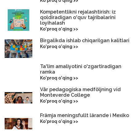
Ko'proq o'qing >>
Kompetentlikni rejalashtirish: iz
qoldiradigan o'quv tajribalarini
loyihalash
Ko'proq o'qing >>
Birgalikda ishlab chiqarilgan kalitlari
Ko'proq o'qing >>
Ta'lim amaliyotini o'zgartiradigan
ramka
Ko'proq o'qing >>
Vår pedagogiska medföljning vid
Monteverde College
Ko'proq o'qing >>
Främja meningsfullt lärande i Mexiko
Ko'proq o'qing >>