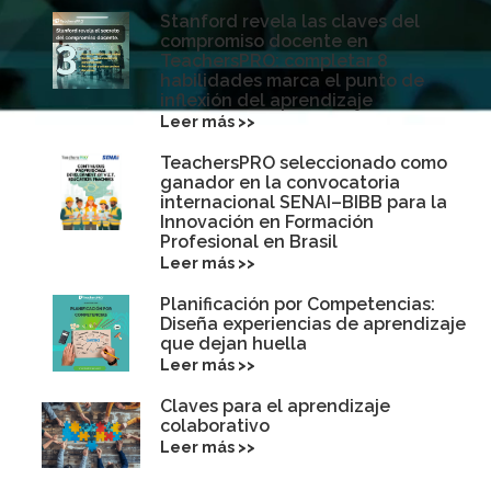
Stanford revela las claves del
compromiso docente en
TeachersPRO: completar 8
habilidades marca el punto de
inflexión del aprendizaje
Leer más >>
TeachersPRO seleccionado como
ganador en la convocatoria
internacional SENAI–BIBB para la
Innovación en Formación
Profesional en Brasil
Leer más >>
Planificación por Competencias:
Diseña experiencias de aprendizaje
que dejan huella
Leer más >>
Claves para el aprendizaje
colaborativo
Leer más >>