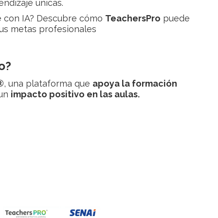
ndizaje únicas.
te con IA? Descubre cómo
TeachersPro
puede
tus metas profesionales
o?
®
, una plataforma que
apoya la formación
 un
impacto positivo en las aulas.