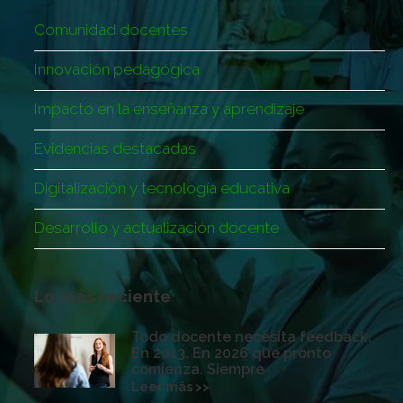
Comunidad docentes
Innovación pedagógica
Impacto en la enseñanza y aprendizaje
Evidencias destacadas
Digitalización y tecnología educativa
Desarrollo y actualización docente
Lo más reciente
Todo docente necesita feedback.
En 2013. En 2026 que pronto
comienza. Siempre
Leer más >>