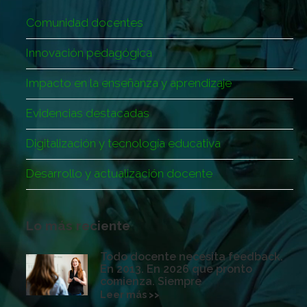
Comunidad docentes
Innovación pedagógica
Impacto en la enseñanza y aprendizaje
Evidencias destacadas
Digitalización y tecnología educativa
Desarrollo y actualización docente
Lo más reciente
Todo docente necesita feedback.
En 2013. En 2026 que pronto
comienza. Siempre
Leer más >>