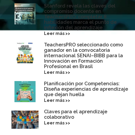
Stanford revela las claves del
compromiso docente en
TeachersPRO: completar 8
habilidades marca el punto de
inflexión del aprendizaje
Leer más >>
TeachersPRO seleccionado como
ganador en la convocatoria
internacional SENAI–BIBB para la
Innovación en Formación
Profesional en Brasil
Leer más >>
Planificación por Competencias:
Diseña experiencias de aprendizaje
que dejan huella
Leer más >>
Claves para el aprendizaje
colaborativo
Leer más >>