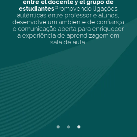
grupo de
abierta
Desenvolver uma at
ligações
focada e aberta, em conjunt
 e alunos,
autorregulação emocional, t
e confiança
docente como nos alunos,
 enriquecer
promover um ambiente 
izagem em
concentração e calma que pote
o processo de
aprendizagem.
autorregul
emocional
, tanto en el doce
en el alumnado, para promo
ambiente de concentración 
que potencie el proceso
aprendizaje.
Slide 1 of 3.